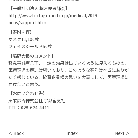
【⼀般社団法⼈ 栃⽊県医師会】
http://www.tochigi-med.or.jp/medical/2019-
ncov/support.html
【寄附内容】
マスク11,100枚
フェイスシールド50枚
【稲野会⻑のコメント】
緊急事態宣⾔下、⼀定の効果は出ているように⾒えるものの、
医療現場の逼迫は続いており、このような寄附は本当にありが
たく感じている。協賛企業様の思いを⼤事にして、医療現場に
届けたいと思う。
【お問い合わせ先】
東栄広告株式会社 宇都宮⽀社
TEL：028-624-4411
＜ Back
index
Next ＞