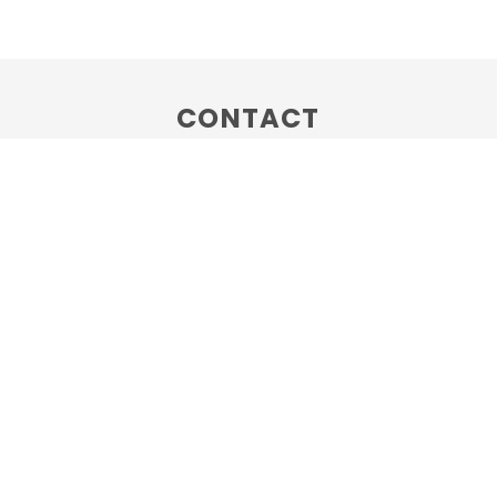
CONTACT
弊社へのお問合せ・ご相談は、
こちらよりお願いいたします。
VISION
ABOUT
ACCESS