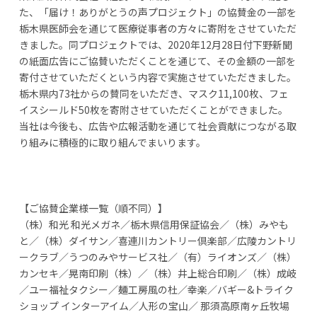
た、「届け！ありがとうの声プロジェクト」の協賛⾦の⼀部を
栃⽊県医師会を通じて医療従事者の⽅々に寄附をさせていただ
きました。同プロジェクトでは、2020年12⽉28⽇付下野新聞
の紙⾯広告にご協賛いただくことを通じて、その⾦額の⼀部を
寄付させていただくという内容で実施させていただきました。
栃⽊県内73社からの賛同をいただき、マスク11,100枚、フェ
イスシールド50枚を寄附させていただくことができました。
当社は今後も、広告や広報活動を通じて社会貢献につながる取
り組みに積極的に取り組んでまいります。
【ご協賛企業様⼀覧（順不同）】
（株）和光 和光メガネ／栃⽊県信⽤保証協会／（株）みやも
と／（株）ダイサン／喜連川カントリー倶楽部／広陵カントリ
ークラブ／うつのみやサービス社／（有）ライオンズ／（株）
カンセキ／晃南印刷（株）／（株）井上総合印刷／（株）成岐
／ユー福祉タクシー／麺⼯房⾵の杜／幸楽／バギー&トライク
ショップ インターアイム／⼈形の宝⼭／ 那須⾼原南ヶ丘牧場