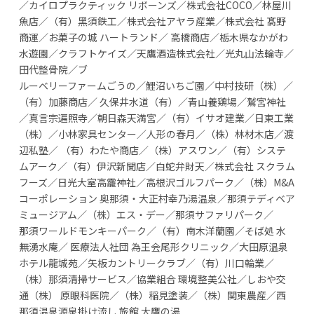
／カイロプラクティック リボーンズ／株式会社COCO／林屋川
⿂店／（有）⿊須鉄⼯／株式会社アヤラ産業／株式会社 髙野
商運／お菓⼦の城 ハートランド／ ⾼橋商店／栃⽊県なかがわ
⽔遊園／クラフトケイズ／天鷹酒造株式会社／光丸⼭法輪寺／
⽥代整⾻院／ブ
ルーベリーファームごうの／鯉沼いちご園／中村技研（株）／
（有）加藤商店／ 久保井⽔道（有）／⻘⼭養鶏場／鷲宮神社
／真⾔宗遍照寺／朝⽇森天満宮／（有）イサオ建業／⽇東⼯業
（株）／⼩林家具センター／⼈形の春⽉／（株）林材⽊店／渡
辺私塾／ （有）わたや商店／（株）アスワン／（有）システ
ムアーク／（有）伊沢新聞店／⽩蛇弁財天／株式会社 スクラム
フーズ／⽇光⼤室⾼靇神社／⾼根沢ゴルフパーク／（株）M&A
コーポレーション 奥那須・⼤正村幸乃湯温泉／那須テディベア
ミュージアム／（株）エス・デー／那須サファリパーク／
那須ワールドモンキーパーク／（有）南⽊洋蘭園／そば処 ⽔
無湧⽔庵／ 医療法⼈社団 為王会尾形クリニック／⼤⽥原温泉
ホテル⿓城苑／⽮板カントリークラブ／（有）川⼝輪業／
（株）那須清掃サービス／協業組合 環境整美公社／しおや交
通（株） 原眼科医院／（株）稲⾒塗装／（株）関東農産／⻄
那須温泉源泉掛け流し 旅館 ⼤鷹の湯